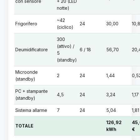
con sensore
+ 20 (LED
notte)
~42
Frigorifero
24
30,00
10,
(ciclico)
300
(attivo) /
Deumidificatore
6 / 18
56,70
20,
5
(standby)
Microonde
2
24
1,44
0,5
(standby)
PC + stampante
4,5
24
3,24
1,17
(standby)
Sistema allarme
7
24
5,04
1,81
126,92
45
TOTALE
kWh
€