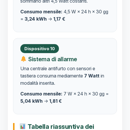
sommano altri 4,5 Watt costanti.
Consumo mensile:
4,5 W × 24 h × 30 gg
=
3,24 kWh
→
1,17 €
Dispositivo 10
Sistema di allarme
Una centrale antifurto con sensori e
tastiera consuma mediamente
7 Watt
in
modalità inserita.
Consumo mensile:
7 W × 24 h × 30 gg =
5,04 kWh
→
1,81 €
Tabella riassuntiva dei