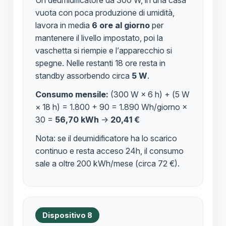
Un deumidificatore da 300 W, in una casa
vuota con poca produzione di umidità,
lavora in media
6 ore al giorno
per
mantenere il livello impostato, poi la
vaschetta si riempie e l’apparecchio si
spegne. Nelle restanti 18 ore resta in
standby assorbendo circa
5 W
.
Consumo mensile:
(300 W × 6 h) + (5 W
× 18 h) = 1.800 + 90 = 1.890 Wh/giorno ×
30 =
56,70 kWh
→
20,41 €
Nota: se il deumidificatore ha lo scarico
continuo e resta acceso 24h, il consumo
sale a oltre 200 kWh/mese (circa 72 €).
Dispositivo 8