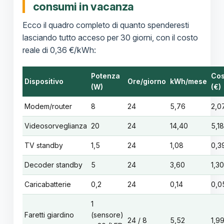
consumi in vacanza
Ecco il quadro completo di quanto spenderesti
lasciando tutto acceso per 30 giorni, con il costo
reale di 0,36 €/kWh:
Potenza
Cos
Dispositivo
Ore/giorno
kWh/mese
(W)
(€)
Modem/router
8
24
5,76
2,0
Videosorveglianza
20
24
14,40
5,18
TV standby
1,5
24
1,08
0,3
Decoder standby
5
24
3,60
1,30
Caricabatterie
0,2
24
0,14
0,0
1
Faretti giardino
(sensore)
24 / 8
5,52
1,9