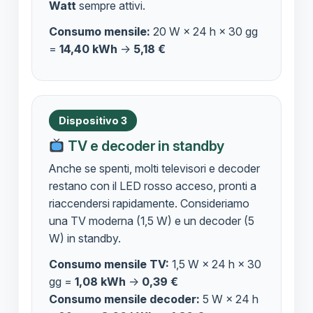
Watt
sempre attivi.
Consumo mensile:
20 W × 24 h × 30 gg
=
14,40 kWh
→
5,18 €
Dispositivo 3
TV e decoder in standby
Anche se spenti, molti televisori e decoder
restano con il LED rosso acceso, pronti a
riaccendersi rapidamente. Consideriamo
una TV moderna (1,5 W) e un decoder (5
W) in standby.
Consumo mensile TV:
1,5 W × 24 h × 30
gg =
1,08 kWh
→
0,39 €
Consumo mensile decoder:
5 W × 24 h