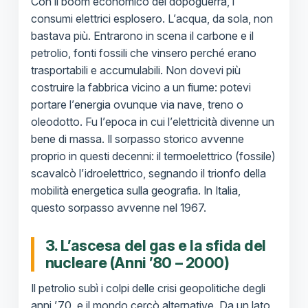
Con il boom economico del dopoguerra, i
consumi elettrici esplosero. L’acqua, da sola, non
bastava più. Entrarono in scena il carbone e il
petrolio, fonti fossili che vinsero perché erano
trasportabili e accumulabili. Non dovevi più
costruire la fabbrica vicino a un fiume: potevi
portare l’energia ovunque via nave, treno o
oleodotto. Fu l’epoca in cui l’elettricità divenne un
bene di massa. Il sorpasso storico avvenne
proprio in questi decenni: il termoelettrico (fossile)
scavalcò l’idroelettrico, segnando il trionfo della
mobilità energetica sulla geografia. In Italia,
questo sorpasso avvenne nel 1967.
3. L’ascesa del gas e la sfida del
nucleare (Anni ’80 – 2000)
Il petrolio subì i colpi delle crisi geopolitiche degli
anni ’70, e il mondo cercò alternative. Da un lato,