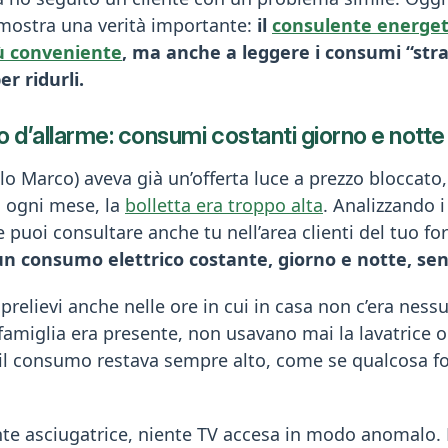
imostra una verità importante:
il
consulente energet
iù conveniente
, ma anche a leggere i consumi “stra
r ridurli.
o d’allarme: consumi costanti giorno e notte
olo Marco) aveva già un’offerta luce a prezzo bloccat
, ogni mese, la
bolletta era troppo alta
. Analizzando i
e puoi consultare anche tu nell’area clienti del tuo fo
un consumo elettrico costante, giorno e notte, se
prelievi anche nelle ore in cui in casa non c’era nessu
famiglia era presente, non usavano mai la lavatrice o 
 il consumo restava sempre alto, come se qualcosa f
nte asciugatrice, niente TV accesa in modo anomalo. L