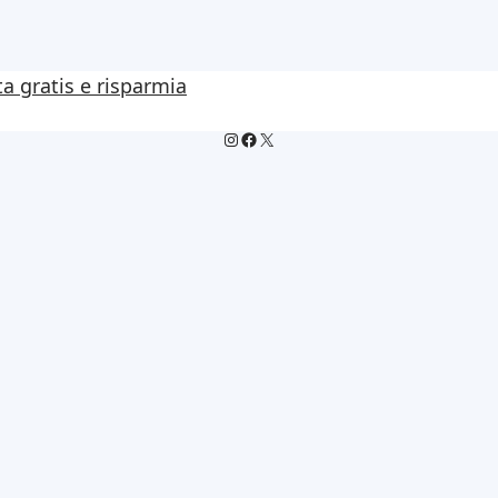
ta gratis e risparmia
Instagram
Facebook
X
 anomali anche di nott
re 480€ in più all’ann