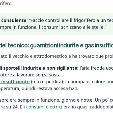
rifero.
l consulente
: “Faccio controllare il frigorifero a un tec
pre in funzione, i consumi schizzano alle stelle.”
el tecnico: guarnizioni indurite e gas insuffi
tato il vecchio elettrodomestico e ha trovato due pro
 sportelli indurita e non sigillante
: l’aria fredda u
otore a lavorare senza sosta.
 insufficiente
(micro-perdita): la pompa di calore non
peratura, quindi restava accesa h24.
ssore era sempre in funzione, giorno e notte. Un po’
re su 24. E i
consumi elettrici
erano quasi raddoppiat