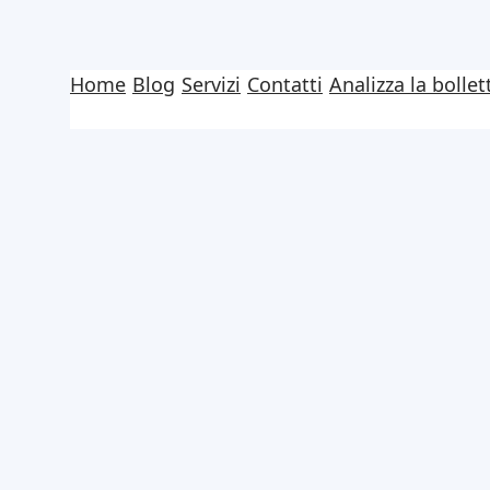
Vai
al
Home
Blog
Servizi
Contatti
Analizza la bollet
contenuto
Consumi elettrici
ci faceva spende
Maggio 15, 2026