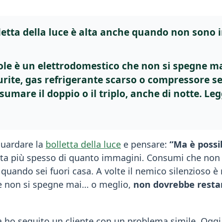
letta della luce è alta anche quando non sono i
ole è un elettrodomestico che non si spegne mai:
urite, gas refrigerante scarso o compressore 
umare il doppio o il triplo, anche di notte. Legg
guardare la
bolletta della luce
e pensare:
“Ma è possi
ta più spesso di quanto immagini. Consumi che non 
uando sei fuori casa. A volte il nemico silenzioso è
e non si spegne mai… o meglio,
non dovrebbe restar
 ho seguito un cliente con un problema simile. Oggi 