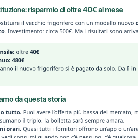
ituzione: risparmio di oltre 40€ al mese
stituire il vecchio frigorifero con un modello nuovo
to
. Investimento: circa 500€. Ma i risultati sono arriva
sile:
oltre
40€
nuo:
480€
nno il nuovo frigorifero si è pagato da solo. Da lì in 
amo da questa storia
no tutto.
Puoi avere l’offerta più bassa del mercato, m
sumano il triplo, la bolletta sarà sempre amara.
i orari.
Quasi tutti i fornitori offrono un’app o un’ar
 Se vedi consumi quando non c’è nessuno, c’è qualcosa