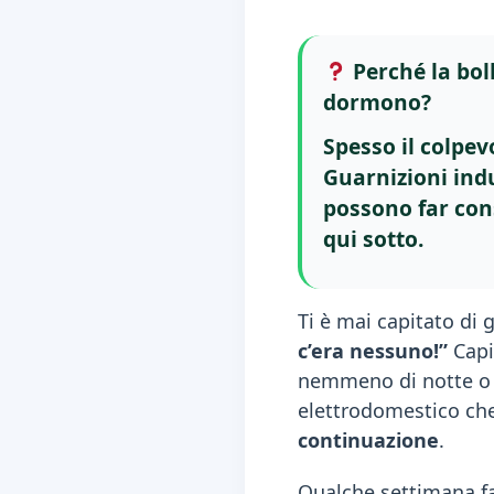
Perché la bol
dormono?
Spesso il colpev
Guarnizioni ind
possono far cons
qui sotto.
Ti è mai capitato di 
c’era nessuno!”
Capi
nemmeno di notte o q
elettrodomestico ch
continuazione
.
Qualche settimana fa