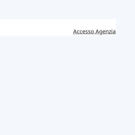
Accesso Agenzia
e? Il frigorifero
o