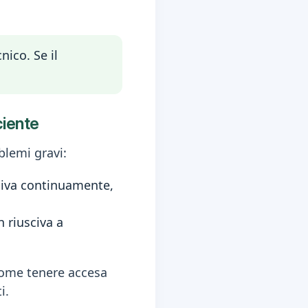
nico. Se il
ciente
blemi gravi:
sciva continuamente,
 riusciva a
 come tenere accesa
i.