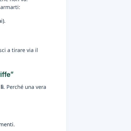
larmarti:
i).
i a tirare via il
iffe”
lì
. Perché una vera
imenti.