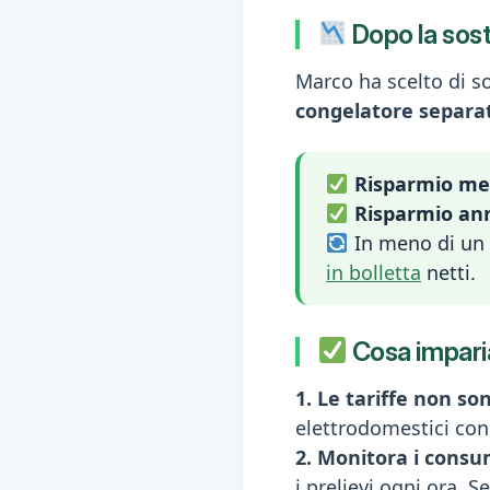
Dopo la sost
Marco ha scelto di so
congelatore separa
Risparmio men
Risparmio an
In meno di un a
in bolletta
netti.
Cosa impari
1. Le tariffe non so
elettrodomestici con
2. Monitora i consum
i prelievi ogni ora.