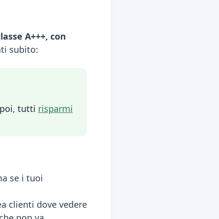
classe A+++, con
ti subito:
poi, tutti
risparmi
a se i tuoi
ea clienti dove vedere
 che non va.