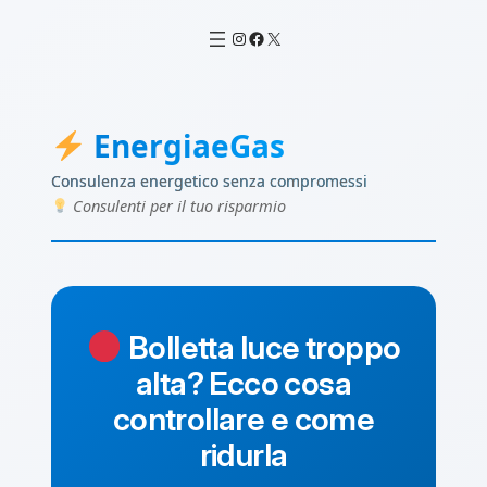
Vai
al
Instagram
Facebook
X
contenuto
EnergiaeGas
Consulenza energetico senza compromessi
Consulenti per il tuo risparmio
Bolletta luce troppo
alta? Ecco cosa
controllare e come
ridurla