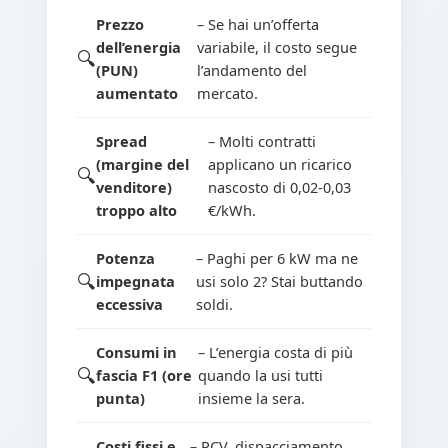
Prezzo
– Se hai un’offerta
dell’energia
variabile, il costo segue
(PUN)
l’andamento del
aumentato
mercato.
Spread
– Molti contratti
(margine del
applicano un ricarico
venditore)
nascosto di 0,02-0,03
troppo alto
€/kWh.
Potenza
– Paghi per 6 kW ma ne
impegnata
usi solo 2? Stai buttando
eccessiva
soldi.
Consumi in
– L’energia costa di più
fascia F1 (ore
quando la usi tutti
punta)
insieme la sera.
Costi fissi e
– PCV, dispacciamento,